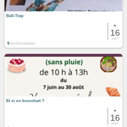
Ball-Trap
le
16
AOUT
BOURGOUGNAGUE
Et si on brunchait ?
le
16
AOUT