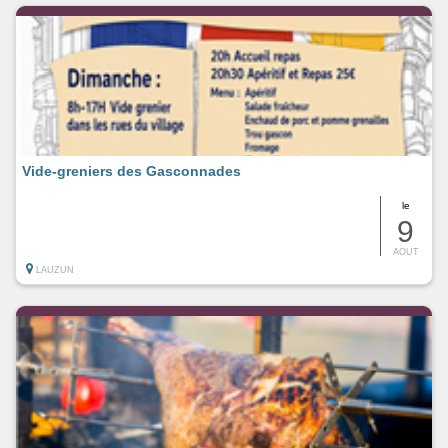
Vide-greniers des Gasconnades
le
9
AOUT
LAUZUN