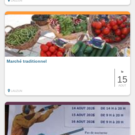
LAUZUN
Marché traditionnel
le
15
AOUT
LAUZUN