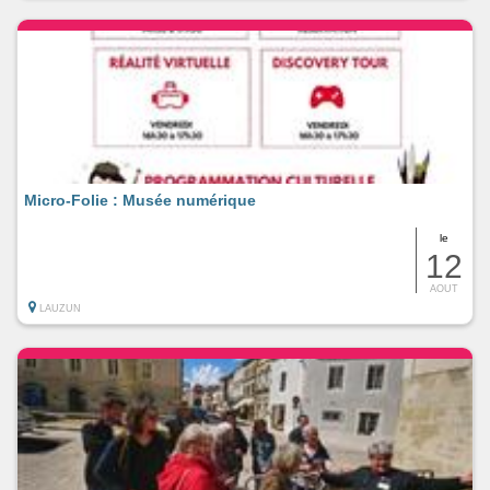
Micro-Folie : Musée numérique
le
12
AOUT
LAUZUN