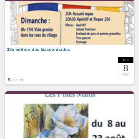
32e édition des Gasconnades
from
8
AOUT
LAUZUN