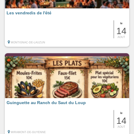
Les vendredis de l'été
le
14
AOUT
MONTIGNAC-DE-LAUZUN
Guinguette au Ranch du Saut du Loup
le
14
AOUT
MIRAMONT-DE-GUYENNE