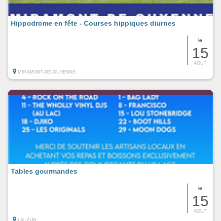
Hippodrome en fête - Courses hippiques diurnes
le
15
AOUT
MIRAMONT-DE-GUYENNE
Tables gourmandes
le
15
AOUT
LAUZUN