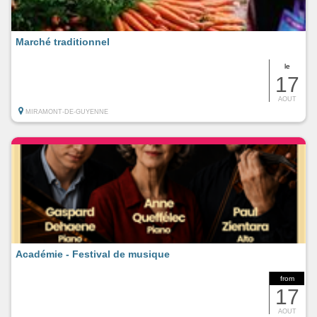
Marché traditionnel
le
17
AOUT
MIRAMONT-DE-GUYENNE
Académie - Festival de musique
from
17
AOUT