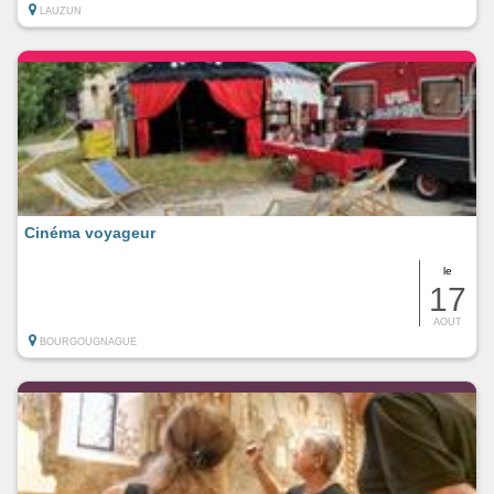
LAUZUN
Cinéma voyageur
le
17
AOUT
BOURGOUGNAGUE