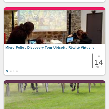
Micro-Folie : Discovery Tour Ubisoft / Réalité Virtuelle
le
14
AOUT
LAUZUN