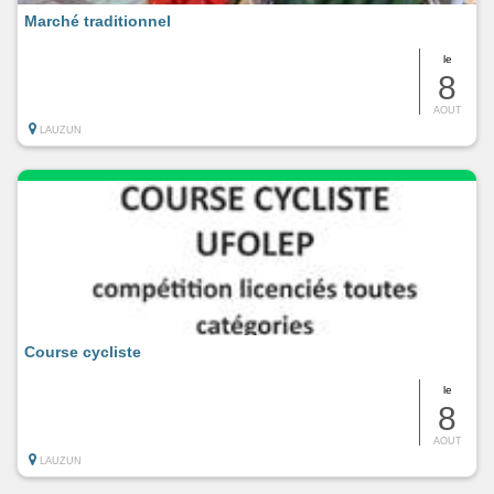
Marché traditionnel
le
8
AOUT
LAUZUN
Course cycliste
le
8
AOUT
LAUZUN