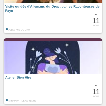
Visite guidée d'Allemans-du-Dropt par les Raconteuses de
Pays
le
11
AOUT
ALLEMANS-DU-DROPT
Atelier Bien-être
le
11
AOUT
MIRAMONT-DE-GUYENNE