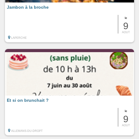
Jambon à la broche
le
9
AOUT
LAPERCHE
Et si on brunchait ?
le
9
AOUT
ALLEMANS-DU-DROPT