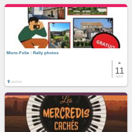
Micro-Folie : Rally photos
le
11
AOUT
LAUZUN