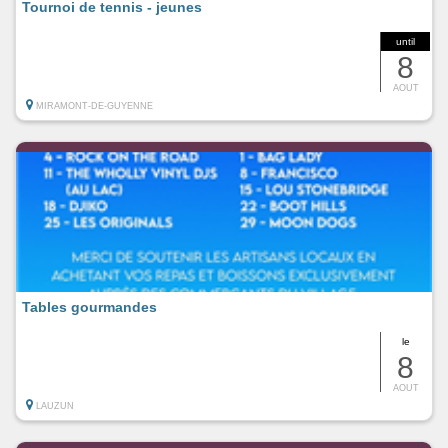
Tournoi de tennis - jeunes
until
8
AOUT
MIRAMONT-DE-GUYENNE
Tables gourmandes
le
8
AOUT
LAUZUN