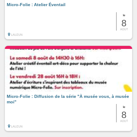
Micro-Folie : Atelier Éventail
le
8
AOUT
LAUZUN
Micro-Folie : Diffusion de la série "À musée vous, à musée
moi"
le
8
AOUT
LAUZUN