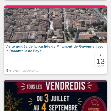
Visite guidée de la bastide de Miramont-de-Guyenne avec
le Raconteur de Pays
le
13
AOUT
MIRAMONT-DE-GUYENNE