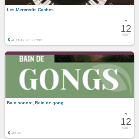
Les Mercredis Cachés
le
12
AOUT
ALLEMANS-DU-DROPT
Bain sonore, Bain de gong
le
12
AOUT
AGNAC