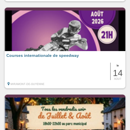
Courses internationale de speedway
le
14
AOUT
MIRAMONT-DE-GUYENNE